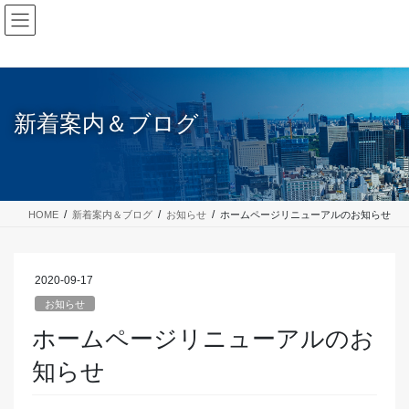
コ
ナ
ン
ビ
テ
ゲ
ン
ー
ツ
シ
に
ョ
新着案内＆ブログ
移
ン
動
に
移
動
HOME
新着案内＆ブログ
お知らせ
ホームページリニューアルのお知らせ
2020-09-17
お知らせ
ホームページリニューアルのお
知らせ